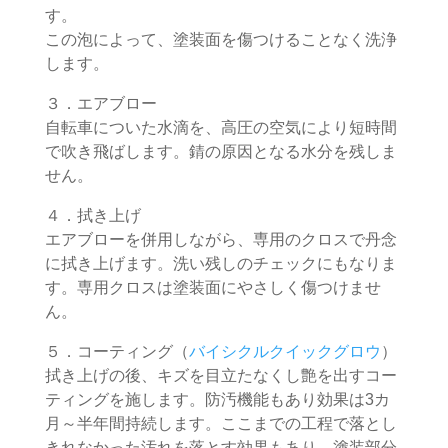
す。
この泡によって、塗装面を傷つけることなく洗浄
します。
３．エアブロー
自転車についた水滴を、高圧の空気により短時間
で吹き飛ばします。錆の原因となる水分を残しま
せん。
４．拭き上げ
エアブローを併用しながら、専用のクロスで丹念
に拭き上げます。洗い残しのチェックにもなりま
す。専用クロスは塗装面にやさしく傷つけませ
ん。
５．コーティング（
バイシクルクイックグロウ
）
拭き上げの後、キズを目立たなくし艶を出すコー
ティングを施します。防汚機能もあり効果は3カ
月～半年間持続します。ここまでの工程で落とし
きれなかった汚れを落とす効果もあり、塗装部分