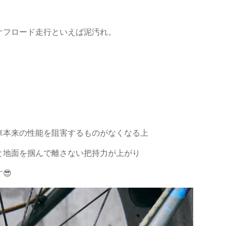
オフロード走行といえば泥汚れ。
車本来の性能を阻害するものがなくなる上
と地面を掴んで離さない把持力が上がり
😎