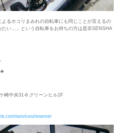
によるホコリまみれの自転車にも同じことが言えるの
たい…」という自転車をお持ちの方は是非SENSHA
円。
🔥
ケ崎中央31-6 グリーンヒル1F
cle.com/services/reserve/