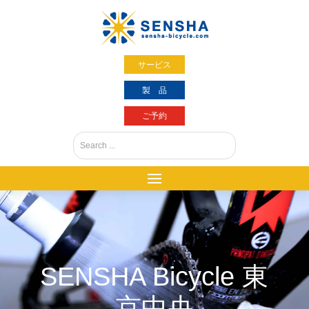
サービス
製 品
ご予約
SENSHA Bicycle 東
京中央