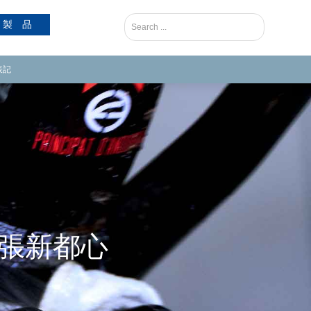
製 品
表記
ク幕張新都心