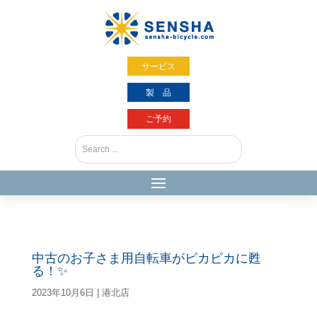
サービス
製 品
ご予約
中古のお子さま用自転車がピカピカに甦
る！✨
2023年10月6日
|
港北店